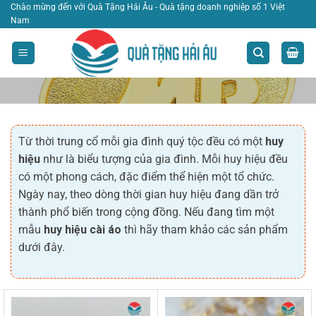
Bỏ
Chào mừng đến với Quà Tặng Hải Âu - Quà tặng doanh nghiệp số 1 Việt
Nam
qua
nội
dung
Huy Hiệu
Từ thời trung cổ mỗi gia đình quý tộc đều có một
huy
TRANG CHỦ
|
HUY HIỆU
hiệu
như là biểu tượng của gia đình. Mỗi huy hiệu đều
LỌC
có một phong cách, đặc điểm thể hiện một tổ chức.
Ngày nay, theo dòng thời gian huy hiệu đang dần trở
thành phổ biến trong cộng đồng. Nếu đang tìm một
mẫu
huy hiệu cài áo
thì hãy tham khảo các sản phẩm
dưới đây.