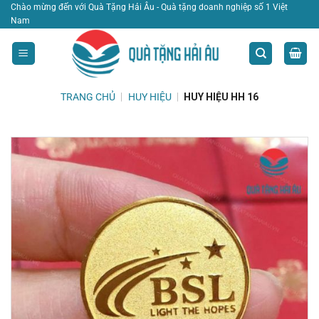
Bỏ
Chào mừng đến với Quà Tặng Hải Âu - Quà tặng doanh nghiệp số 1 Việt
Nam
qua
nội
dung
TRANG CHỦ
|
HUY HIỆU
|
HUY HIỆU HH 16