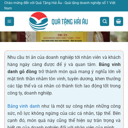
Bỏ
Chào mừng đến với Quà Tặng Hải Âu - Quà tặng doanh nghiệp số 1 Việt
Nam
qua
nội
dung
Bảng Vinh Danh Gỗ Đồng
Nhu cầu tri ân của doanh nghiệp tới nhân viên và khách
TRANG CHỦ
|
BẢNG VINH DANH GỖ ĐỒNG
hàng ngày càng được để ý và quan tâm.
Bảng vinh
LỌC
danh gỗ đồng
trở thành món quà mang ý nghĩa lớn về
mặt tinh thần nhằm tôn vinh, tuyên dương, khen thưởng
các tập thể và cá nhân có thành tích lao động tốt trong
công ty, doanh nghiệp.
Bảng vinh danh
như là một sự công nhận những công
sức, nỗ lực không ngừng của các cá nhân, tập thể. Bên
cạnh đó, món quà này cũng thể hiện sự trân trọng và
biết ơn của doanh nghiệp đối với nhân viên của mình.