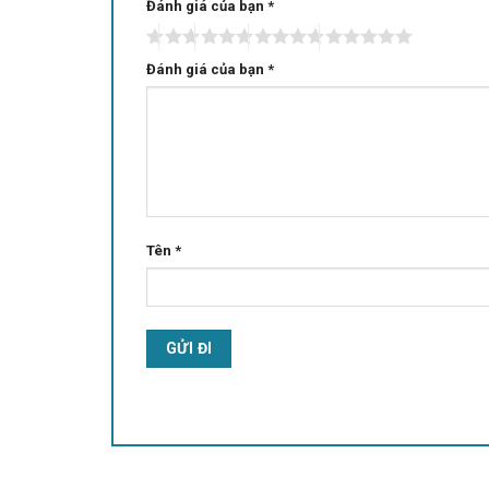
Đánh giá của bạn
Alternative:
*
Đánh giá của bạn
*
Tên
*