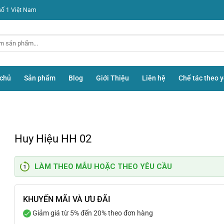
số 1 Việt Nam
 chủ
Sản phẩm
Blog
Giới Thiệu
Liên hệ
Chế tác theo 
Huy Hiệu HH 02
LÀM THEO MẪU HOẶC THEO YÊU CẦU
KHUYẾN MÃI VÀ ƯU ĐÃI
Giảm giá từ 5% đến 20% theo đơn hàng