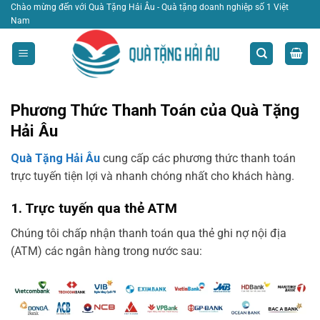
Bỏ
Chào mừng đến với Quà Tặng Hải Âu - Quà tặng doanh nghiệp số 1 Việt
Nam
qua
nội
dung
Phương Thức Thanh Toán của Quà Tặng
Hải Âu
Quà Tặng Hải Âu
cung cấp các phương thức thanh toán
trực tuyến tiện lợi và nhanh chóng nhất cho khách hàng.
1. Trực tuyến qua thẻ ATM
Chúng tôi chấp nhận thanh toán qua thẻ ghi nợ nội địa
(ATM) các ngân hàng trong nước sau: