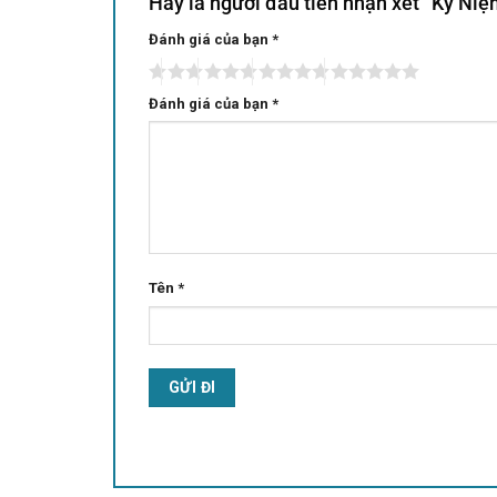
Hãy là người đầu tiên nhận xét “Kỷ N
Đánh giá của bạn
Alternative:
*
Đánh giá của bạn
*
Tên
*