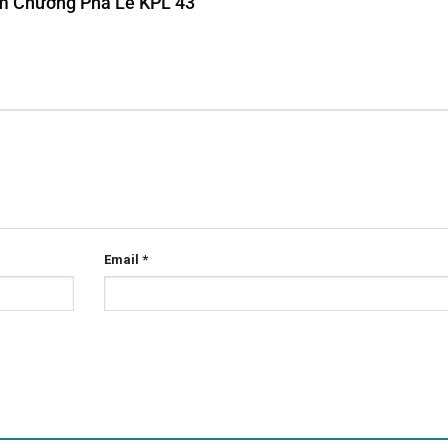
iệm Chương Pha Lê KPL 43”
Email
*