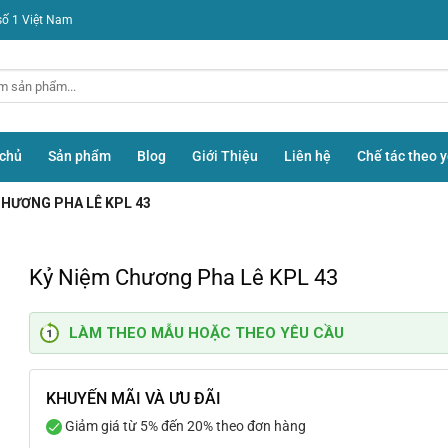
số 1 Việt Nam
 chủ
Sản phẩm
Blog
Giới Thiệu
Liên hệ
Chế tác theo 
CHƯƠNG PHA LÊ KPL 43
Kỷ Niệm Chương Pha Lê KPL 43
LÀM THEO MẪU HOẶC THEO YÊU CẦU
KHUYẾN MÃI VÀ ƯU ĐÃI
Giảm giá từ 5% đến 20% theo đơn hàng