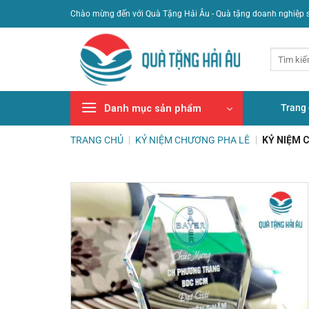
Bỏ
Chào mừng đến với Quà Tặng Hải Âu - Quà tặng doanh nghiệp 
qua
nội
Tìm
dung
kiếm:
Trang
Danh mục sản phẩm
TRANG CHỦ
|
KỶ NIỆM CHƯƠNG PHA LÊ
|
KỶ NIỆM 