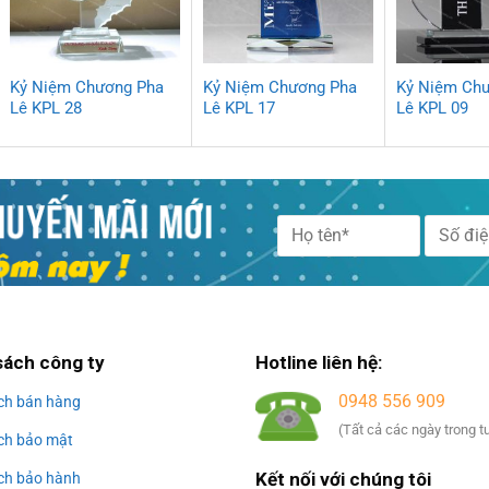
Kỷ Niệm Chương Pha
Kỷ Niệm Chương Pha
Kỷ Niệm Ch
Lê KPL 28
Lê KPL 17
Lê KPL 09
Alternative:
sách công ty
Hotline liên hệ:
0948 556 909
ch bán hàng
(Tất cả các ngày trong t
ch bảo mật
Kết nối với chúng tôi
ch bảo hành