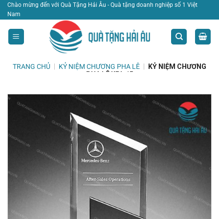
Bỏ
Chào mừng đến với Quà Tặng Hải Âu - Quà tặng doanh nghiệp số 1 Việt
Nam
qua
nội
dung
TRANG CHỦ
|
KỶ NIỆM CHƯƠNG PHA LÊ
|
KỶ NIỆM CHƯƠNG
PHA LÊ KPL 15