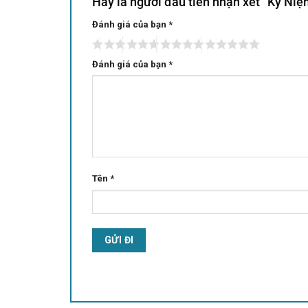
Hãy là người đầu tiên nhận xét “Kỷ N
Đánh giá của bạn
Alternative:
*
Đánh giá của bạn
*
Tên
*