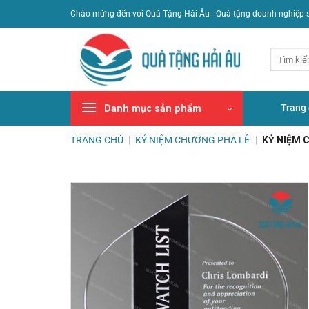
Bỏ
Chào mừng đến với Quà Tặng Hải Âu - Quà tặng doanh nghiệp 
qua
nội
Tìm
dung
kiếm:
Trang
Danh mục sản phẩm
TRANG CHỦ
|
KỶ NIỆM CHƯƠNG PHA LÊ
|
KỶ NIỆM 