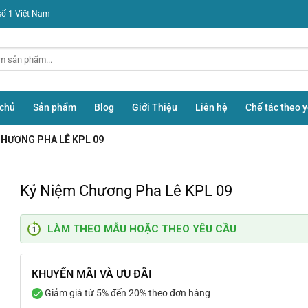
số 1 Việt Nam
 chủ
Sản phẩm
Blog
Giới Thiệu
Liên hệ
Chế tác theo 
CHƯƠNG PHA LÊ KPL 09
Kỷ Niệm Chương Pha Lê KPL 09
LÀM THEO MẪU HOẶC THEO YÊU CẦU
KHUYẾN MÃI VÀ ƯU ĐÃI
Giảm giá từ 5% đến 20% theo đơn hàng