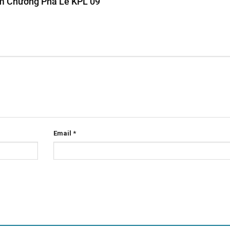
iệm Chương Pha Lê KPL 09”
Email
*