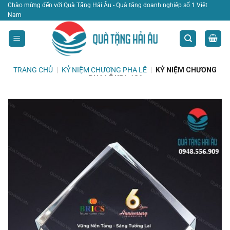
Bỏ
Chào mừng đến với Quà Tặng Hải Âu - Quà tặng doanh nghiệp số 1 Việt
Nam
qua
nội
dung
TRANG CHỦ
|
KỶ NIỆM CHƯƠNG PHA LÊ
|
KỶ NIỆM CHƯƠNG
PHA LÊ KPL 186