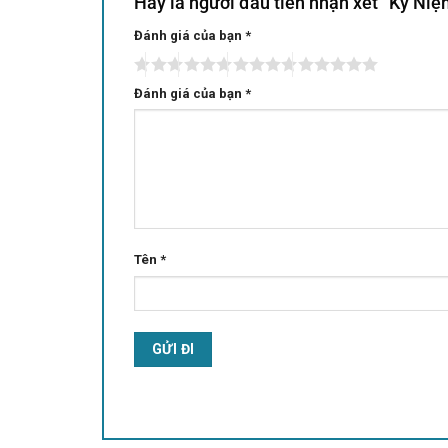
Hãy là người đầu tiên nhận xét “Kỷ N
Đánh giá của bạn
Alternative:
*
Đánh giá của bạn
*
Tên
*