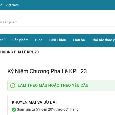
số 1 Việt Nam
 chủ
Sản phẩm
Blog
Giới Thiệu
Liên hệ
Chế tác theo 
CHƯƠNG PHA LÊ KPL 23
Kỷ Niệm Chương Pha Lê KPL 23
LÀM THEO MẪU HOẶC THEO YÊU CẦU
KHUYẾN MÃI VÀ ƯU ĐÃI
Giảm giá từ 5% đến 20% theo đơn hàng