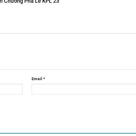
iệm Chương Pha Lê KPL 23”
Email
*