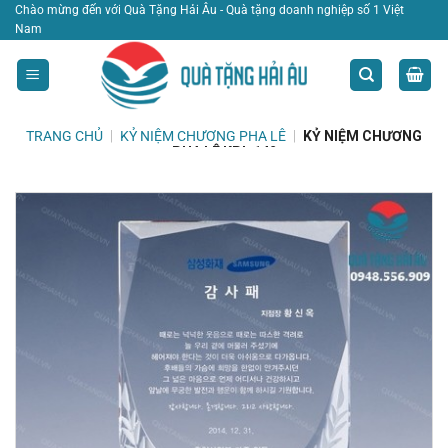
Bỏ
Chào mừng đến với Quà Tặng Hải Âu - Quà tặng doanh nghiệp số 1 Việt
Nam
qua
nội
dung
TRANG CHỦ
|
KỶ NIỆM CHƯƠNG PHA LÊ
|
KỶ NIỆM CHƯƠNG
PHA LÊ KPL 142