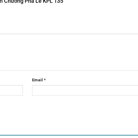
iệm Chương Pha Lê KPL 135”
Email
*