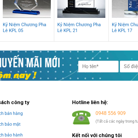
Kỷ Niệm Chương Pha
Kỷ Niệm Chương Pha
Kỷ Niệm Ch
Lê KPL 05
Lê KPL 21
Lê KPL 17
Alternative:
sách công ty
Hotline liên hệ:
0948 556 909
ch bán hàng
(Tất cả các ngày trong t
ch bảo mật
Kết nối với chúng tôi
ch bảo hành