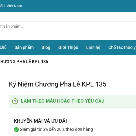
số 1 Việt Nam
 chủ
Sản phẩm
Blog
Giới Thiệu
Liên hệ
Chế tác theo 
CHƯƠNG PHA LÊ KPL 135
Kỷ Niệm Chương Pha Lê KPL 135
LÀM THEO MẪU HOẶC THEO YÊU CẦU
KHUYẾN MÃI VÀ ƯU ĐÃI
Giảm giá từ 5% đến 20% theo đơn hàng