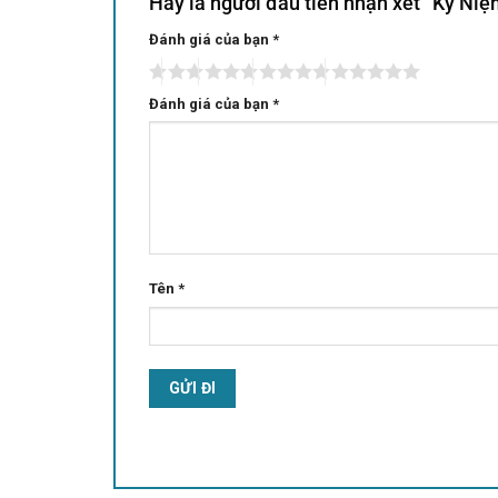
Hãy là người đầu tiên nhận xét “Kỷ N
Đánh giá của bạn
Alternative:
*
Đánh giá của bạn
*
Tên
*