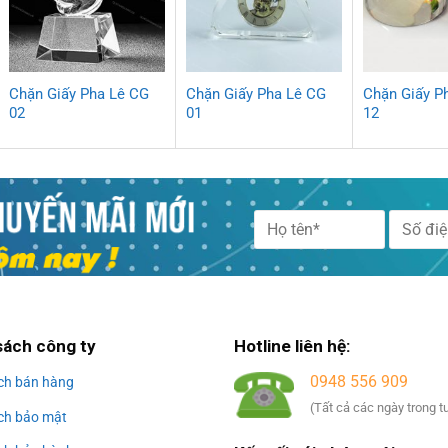
Chặn Giấy Pha Lê CG
Chặn Giấy Pha Lê CG
Chặn Giấy P
02
01
12
Alternative:
sách công ty
Hotline liên hệ:
0948 556 909
ch bán hàng
(Tất cả các ngày trong t
ch bảo mật