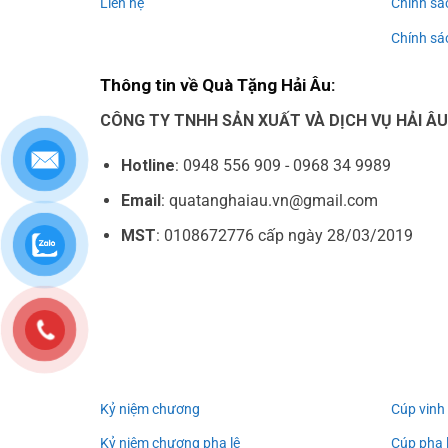
Liên hệ
Chính sá
Chính sác
Thông tin về Quà Tặng Hải Âu:
CÔNG TY TNHH SẢN XUẤT VÀ DỊCH VỤ HẢI Â
Hotline
: 0948 556 909 - 0968 34 9989
Email
: quatanghaiau.vn@gmail.com
MST
: 0108672776 cấp ngày 28/03/2019
Kỷ niệm chương
Cúp vinh
Kỷ niệm chương pha lê
Cúp pha 