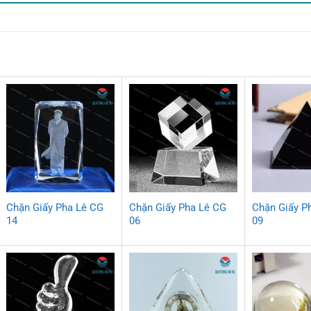
Chặn Giấy Pha Lê CG
Chặn Giấy Pha Lê CG
Chặn Giấy P
14
06
09