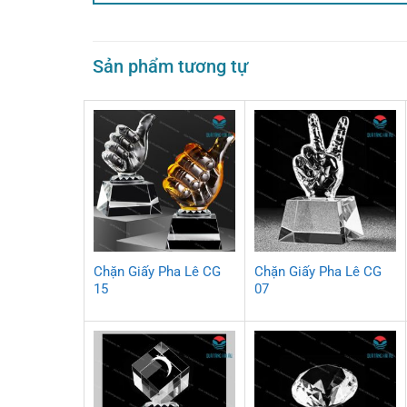
Sản phẩm tương tự
Chặn Giấy Pha Lê CG
Chặn Giấy Pha Lê CG
15
07