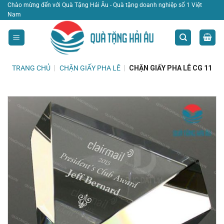
Bỏ
Chào mừng đến với Quà Tặng Hải Âu - Quà tặng doanh nghiệp số 1 Việt
Nam
qua
nội
dung
TRANG CHỦ
|
CHẶN GIẤY PHA LÊ
|
CHẶN GIẤY PHA LÊ CG 11