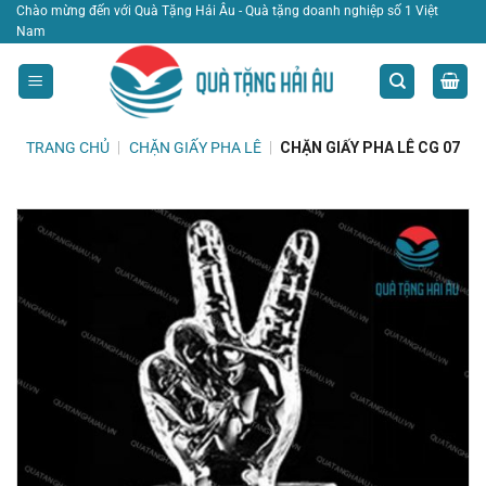
Bỏ
Chào mừng đến với Quà Tặng Hải Âu - Quà tặng doanh nghiệp số 1 Việt
Nam
qua
nội
dung
TRANG CHỦ
|
CHẶN GIẤY PHA LÊ
|
CHẶN GIẤY PHA LÊ CG 07