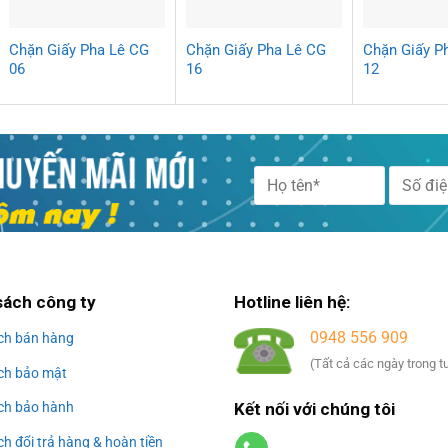
Chặn Giấy Pha Lê CG
Chặn Giấy Pha Lê CG
Chặn Giấy P
06
16
12
Alternative:
sách công ty
Hotline liên hệ:
0948 556 909
ch bán hàng
(Tất cả các ngày trong t
ch bảo mật
Kết nối với chúng tôi
ch bảo hành
h đổi trả hàng & hoàn tiền