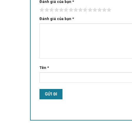
Đánh giá của bạn
Alternative:
*
Đánh giá của bạn
*
Tên
*