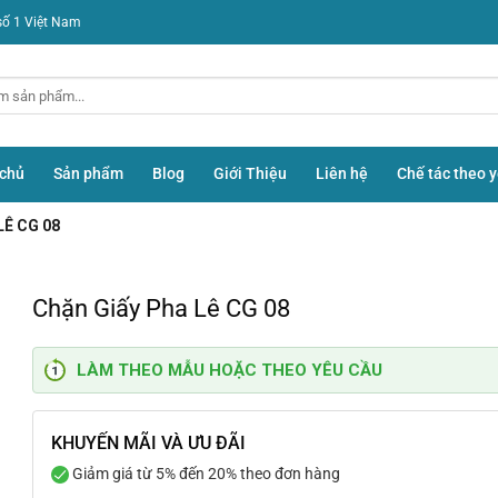
số 1 Việt Nam
 chủ
Sản phẩm
Blog
Giới Thiệu
Liên hệ
Chế tác theo 
LÊ CG 08
Chặn Giấy Pha Lê CG 08
LÀM THEO MẪU HOẶC THEO YÊU CẦU
KHUYẾN MÃI VÀ ƯU ĐÃI
Giảm giá từ 5% đến 20% theo đơn hàng