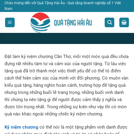
Bỏ
Chào mừng đến với Quà Tặng Hải Âu - Quà tặng doanh nghiệp số 1 Việt
Nam
qua
nội
dung
Đặt làm kỷ niệm chương Cần Thơ, mỗi một món quà đều chứa
đựng rất nhiều tâm tư và cảm xúc của người tặng. Từ lâu việc
BLOG
,
TIN TỨC
TOP 5 Mẫu Kỷ Niệm Chương Cần Thơ
tặng quà đã trở thành một việc thiết yếu để có thể tô điểm
Được Yêu Thích Nhất
cách thể hiện cảm xúc của mình với đối phương. Có muôn vàn
kiểu quà tặng, hàng nghìn hoàn cảnh, trường hợp để tặng quà
nhưng trong những buổi lễ trang trọng, những buổi vinh danh
thì chúng ta nên tặng gì để người được cảm thấy ý nghĩa và
được tôn trọng nhất. Trong những sự kiện như vậy thì có món
quà nào khác ngoài những chiếc kỷ niệm chương.
Kỷ niệm chương
có thể nói là một tặng phẩm vinh danh được