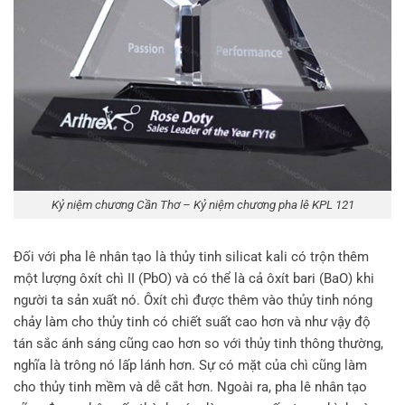
Kỷ niệm chương Cần Thơ – Kỷ niệm chương pha lê KPL 121
Đối với pha lê nhân tạo là thủy tinh silicat kali có trộn thêm
một lượng ôxít chì II (PbO) và có thể là cả ôxít bari (BaO) khi
người ta sản xuất nó. Ôxít chì được thêm vào thủy tinh nóng
chảy làm cho thủy tinh có chiết suất cao hơn và như vậy độ
tán sắc ánh sáng cũng cao hơn so với thủy tinh thông thường,
nghĩa là trông nó lấp lánh hơn. Sự có mặt của chì cũng làm
cho thủy tinh mềm và dễ cắt hơn. Ngoài ra, pha lê nhân tạo