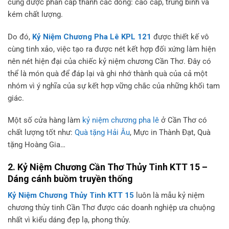
cũng được phân cấp thành các dòng: cao cấp, trung bình và
kém chất lượng.
Do đó,
Kỷ Niệm Chương Pha Lê KPL 121
được thiết kế vô
cùng tinh xảo, việc tạo ra được nét kết hợp đối xứng làm hiện
nên nét hiện đại của chiếc kỷ niệm chương Cần Thơ. Đây có
thể là món quà để đáp lại và ghi nhớ thành quà của cả một
nhóm vì ý nghĩa của sự kết hợp vững chắc của những khối tam
giác.
Một số cửa hàng làm
kỷ niệm chương pha lê
ở Cần Thơ có
chất lượng tốt như:
Quà tặng Hải Âu
, Mực in Thành Đạt, Quà
tặng Hoàng Gia…
2. Kỷ Niệm Chương Cần Thơ Thủy Tinh KTT 15 –
Dáng cánh buồm truyền thống
Kỷ Niệm Chương Thủy Tinh KTT 15
luôn là mẫu kỷ niệm
chương thủy tinh Cần Thơ được các doanh nghiệp ưa chuộng
nhất vì kiểu dáng đẹp lạ, phong thủy.