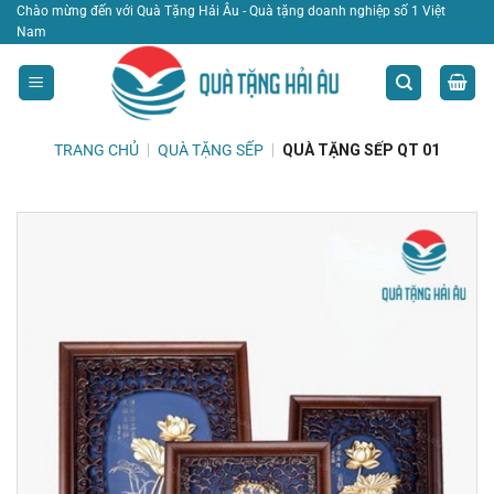
Bỏ
Chào mừng đến với Quà Tặng Hải Âu - Quà tặng doanh nghiệp số 1 Việt
Nam
qua
nội
dung
TRANG CHỦ
|
QUÀ TẶNG SẾP
|
QUÀ TẶNG SẾP QT 01