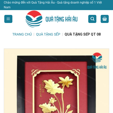
Bỏ
Chào mừng đến với Quà Tặng Hải Âu - Quà tặng doanh nghiệp số 1 Việt
Nam
qua
nội
dung
TRANG CHỦ
|
QUÀ TẶNG SẾP
|
QUÀ TẶNG SẾP QT 08