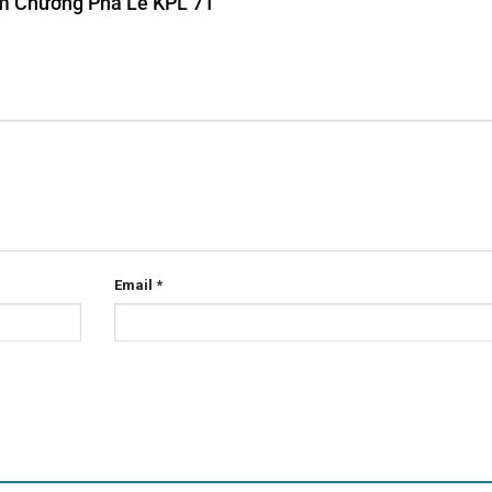
iệm Chương Pha Lê KPL 71”
Email
*