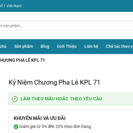
số 1 Việt Nam
 chủ
Sản phẩm
Blog
Giới Thiệu
Liên hệ
Chế tác theo 
CHƯƠNG PHA LÊ KPL 71
Kỷ Niệm Chương Pha Lê KPL 71
LÀM THEO MẪU HOẶC THEO YÊU CẦU
KHUYẾN MÃI VÀ ƯU ĐÃI
Giảm giá từ 5% đến 20% theo đơn hàng