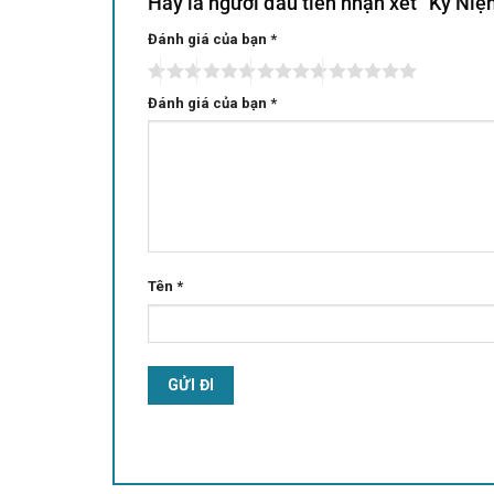
Hãy là người đầu tiên nhận xét “Kỷ N
Đánh giá của bạn
Alternative:
*
Đánh giá của bạn
*
Tên
*