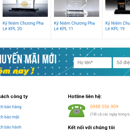
Kỷ Niệm Chương Pha
Kỷ Niệm Chương Pha
Kỷ Niệm Ch
Lê KPL 20
Lê KPL 11
Lê KPL 19
Alternative:
sách công ty
Hotline liên hệ:
0948 556 909
ch bán hàng
(Tất cả các ngày trong t
ch bảo mật
Kết nối với chúng tôi
ch bảo hành