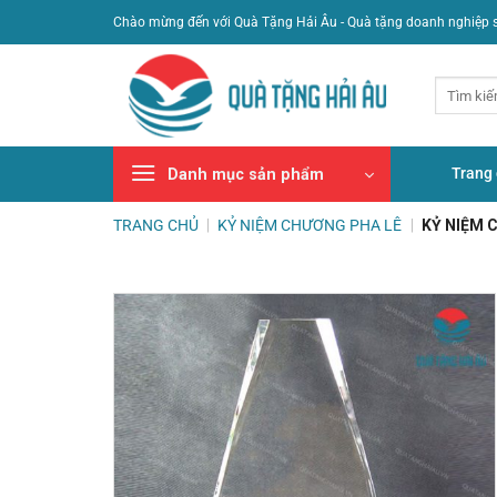
Bỏ
Chào mừng đến với Quà Tặng Hải Âu - Quà tặng doanh nghiệp 
qua
nội
Tìm
dung
kiếm:
Trang
Danh mục sản phẩm
TRANG CHỦ
|
KỶ NIỆM CHƯƠNG PHA LÊ
|
KỶ NIỆM 