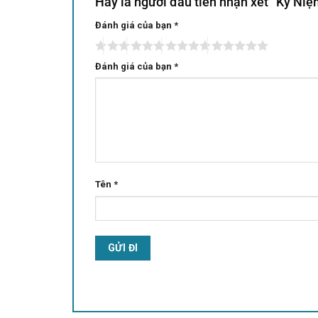
Hãy là người đầu tiên nhận xét “Kỷ N
Đánh giá của bạn
Alternative:
*
Đánh giá của bạn
*
Tên
*