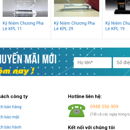
Kỷ Niệm Chương Pha
Kỷ Niệm Chương Pha
Kỷ Niệm Ch
Lê KPL 11
Lê KPL 29
Lê KPL 19
Alternative:
sách công ty
Hotline liên hệ:
0948 556 909
ch bán hàng
(Tất cả các ngày trong t
ch bảo mật
Kết nối với chúng tôi
ch bảo hành