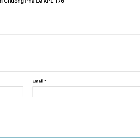
iệm Chương Pha Lê KPL 176”
Email
*