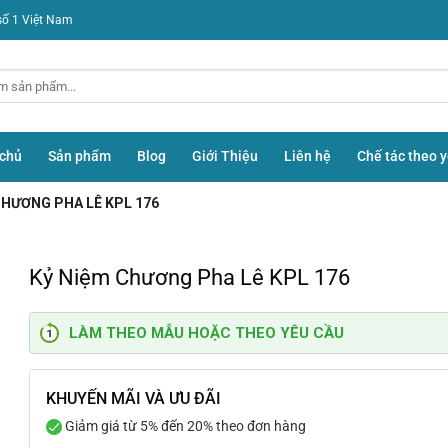
số 1 Việt Nam
 chủ
Sản phẩm
Blog
Giới Thiệu
Liên hệ
Chế tác theo 
CHƯƠNG PHA LÊ KPL 176
Kỷ Niệm Chương Pha Lê KPL 176
LÀM THEO MẪU HOẶC THEO YÊU CẦU
KHUYẾN MÃI VÀ ƯU ĐÃI
Giảm giá từ 5% đến 20% theo đơn hàng