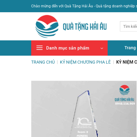
Bỏ
Chào mừng đến với Quà Tặng Hải Âu - Quà tặng doanh nghiệp 
qua
nội
Tìm
dung
kiếm:
Trang
Danh mục sản phẩm
TRANG CHỦ
|
KỶ NIỆM CHƯƠNG PHA LÊ
|
KỶ NIỆM 