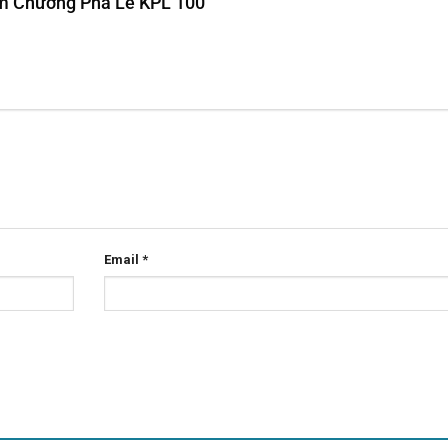
iệm Chương Pha Lê KPL 100”
Email
*