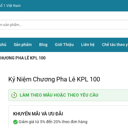
số 1 Việt Nam
 chủ
Sản phẩm
Blog
Giới Thiệu
Liên hệ
Chế tác theo 
CHƯƠNG PHA LÊ KPL 100
Kỷ Niệm Chương Pha Lê KPL 100
LÀM THEO MẪU HOẶC THEO YÊU CẦU
KHUYẾN MÃI VÀ ƯU ĐÃI
Giảm giá từ 5% đến 20% theo đơn hàng