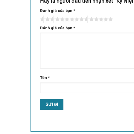
Hãy là người đầu tiên nhận xét “Kỷ N
Đánh giá của bạn
Alternative:
*
Đánh giá của bạn
*
Tên
*