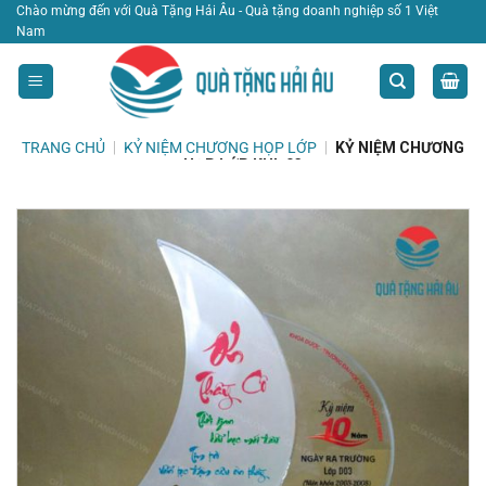
Bỏ
Chào mừng đến với Quà Tặng Hải Âu - Quà tặng doanh nghiệp số 1 Việt
Nam
qua
nội
dung
TRANG CHỦ
|
KỶ NIỆM CHƯƠNG HỌP LỚP
|
KỶ NIỆM CHƯƠNG
HỌP LỚP KHL 03