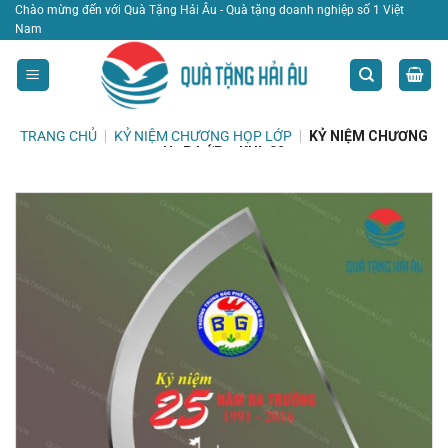
Bỏ
Chào mừng đến với Quà Tặng Hải Âu - Quà tặng doanh nghiệp số 1 Việt
Nam
qua
nội
dung
TRANG CHỦ
|
KỶ NIỆM CHƯƠNG HỌP LỚP
|
KỶ NIỆM CHƯƠNG
HỌP LỚP – KHL 02