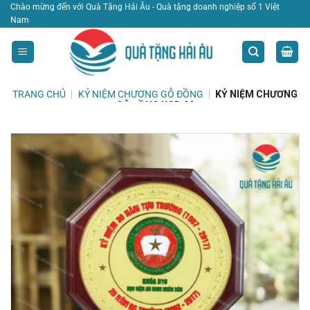
Bỏ
Chào mừng đến với Quà Tặng Hải Âu - Quà tặng doanh nghiệp số 1 Việt
Nam
qua
nội
dung
TRANG CHỦ
|
KỶ NIỆM CHƯƠNG GỖ ĐỒNG
|
KỶ NIỆM CHƯƠNG
GỖ ĐỒNG KGD 09