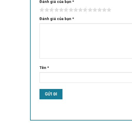
Đánh giá của bạn
Alternative:
*
Đánh giá của bạn
*
Tên
*