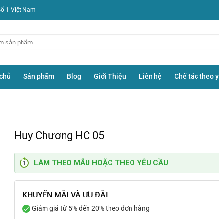
số 1 Việt Nam
 chủ
Sản phẩm
Blog
Giới Thiệu
Liên hệ
Chế tác theo 
Huy Chương HC 05
LÀM THEO MẪU HOẶC THEO YÊU CẦU
KHUYẾN MÃI VÀ ƯU ĐÃI
Giảm giá từ 5% đến 20% theo đơn hàng