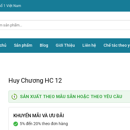
số 1 Việt Nam
 chủ
Sản phẩm
Blog
Giới Thiệu
Liên hệ
Chế tác theo 
Huy Chương HC 12
SẢN XUẤT THEO MẪU SẴN HOẶC THEO YÊU CẦU
KHUYẾN MÃI VÀ ƯU ĐÃI
5% đến 20% theo đơn hàng