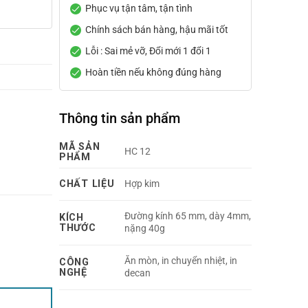
Phục vụ tận tâm, tận tình
Chính sách bán hàng, hậu mãi tốt
Lỗi : Sai mẻ vỡ, Đổi mới 1 đổi 1
Hoàn tiền nếu không đúng hàng
Thông tin sản phẩm
MÃ SẢN
HC 12
PHẨM
CHẤT LIỆU
Hợp kim
Đường kính 65 mm, dày 4mm,
KÍCH
THƯỚC
nặng 40g
Ăn mòn, in chuyển nhiệt, in
CÔNG
NGHỆ
decan