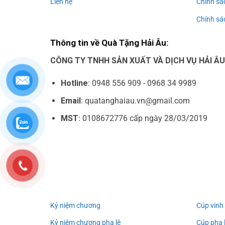
Liên hệ
Chính sá
Chính sác
Thông tin về Quà Tặng Hải Âu:
CÔNG TY TNHH SẢN XUẤT VÀ DỊCH VỤ HẢI Â
Hotline
: 0948 556 909 - 0968 34 9989
Email
: quatanghaiau.vn@gmail.com
MST
: 0108672776 cấp ngày 28/03/2019
Kỷ niệm chương
Cúp vinh
Kỷ niệm chương pha lê
Cúp pha 