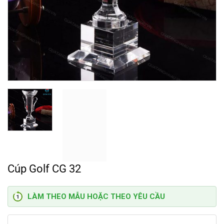
Cúp Golf CG 32
LÀM THEO MẪU HOẶC THEO YÊU CẦU