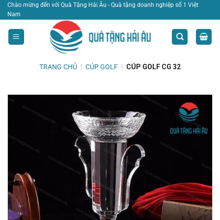
Bỏ
Chào mừng đến với Quà Tặng Hải Âu - Quà tặng doanh nghiệp số 1 Việt
Nam
qua
nội
dung
TRANG CHỦ
|
CÚP GOLF
|
CÚP GOLF CG 32