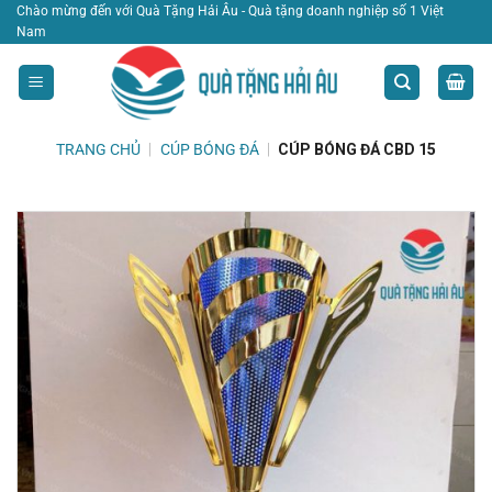
Bỏ
Chào mừng đến với Quà Tặng Hải Âu - Quà tặng doanh nghiệp số 1 Việt
Nam
qua
nội
dung
TRANG CHỦ
|
CÚP BÓNG ĐÁ
|
CÚP BÓNG ĐÁ CBD 15