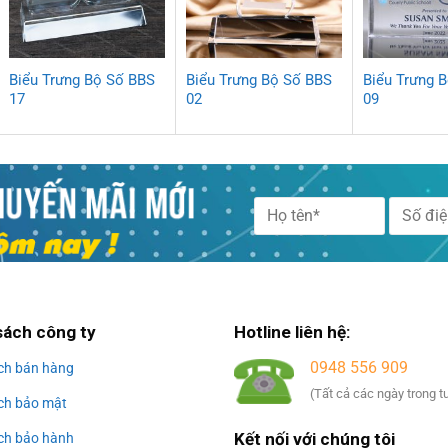
Biểu Trưng Bộ Số BBS
Biểu Trưng Bộ Số BBS
Biểu Trưng 
17
02
09
Alternative:
sách công ty
Hotline liên hệ:
0948 556 909
ch bán hàng
(Tất cả các ngày trong t
ch bảo mật
Kết nối với chúng tôi
ch bảo hành