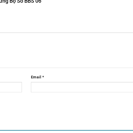
Trưng Bộ Số BBS 06”
Email
*