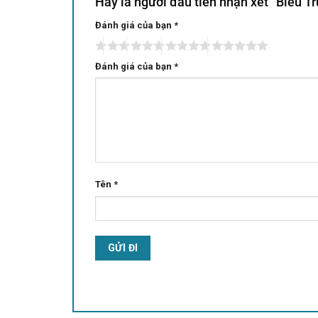
Hãy là người đầu tiên nhận xét “Biểu 
Đánh giá của bạn
Alternative:
*
Đánh giá của bạn
*
Tên
*