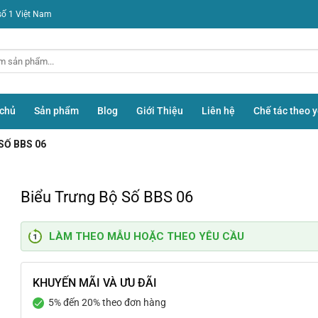
số 1 Việt Nam
 chủ
Sản phẩm
Blog
Giới Thiệu
Liên hệ
Chế tác theo 
SỐ BBS 06
Biểu Trưng Bộ Số BBS 06
LÀM THEO MẪU HOẶC THEO YÊU CẦU
KHUYẾN MÃI VÀ ƯU ĐÃI
5% đến 20% theo đơn hàng