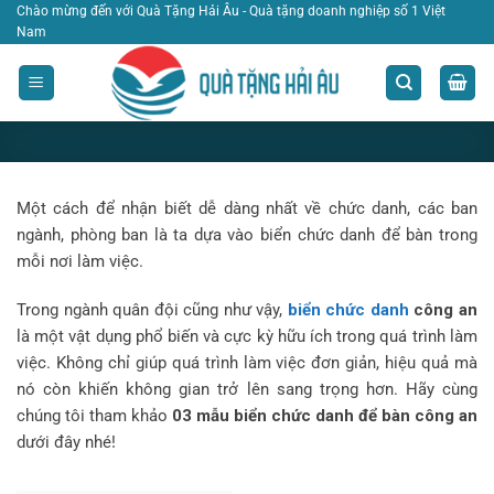
Bỏ
Chào mừng đến với Quà Tặng Hải Âu - Quà tặng doanh nghiệp số 1 Việt
Nam
qua
nội
dung
Một cách để nhận biết dễ dàng nhất về chức danh, các ban
ngành, phòng ban là ta dựa vào biển chức danh để bàn trong
BLOG
03 Mẫu biển chức danh để bàn công an
mỗi nơi làm việc.
phổ biến nhất
Trong ngành quân đội cũng như vậy,
biển chức danh
công an
là một vật dụng phổ biến và cực kỳ hữu ích trong quá trình làm
việc. Không chỉ giúp quá trình làm việc đơn giản, hiệu quả mà
nó còn khiến không gian trở lên sang trọng hơn. Hãy cùng
chúng tôi tham khảo
03 mẫu
biển chức danh để bàn công an
dưới đây nhé!