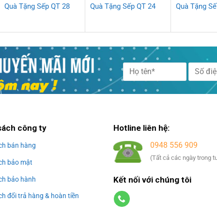
Quà Tặng Sếp QT 28
Quà Tặng Sếp QT 24
Quà Tặng Sế
Alternative:
sách công ty
Hotline liên hệ:
0948 556 909
ch bán hàng
(Tất cả các ngày trong t
ch bảo mật
Kết nối với chúng tôi
ch bảo hành
h đổi trả hàng & hoàn tiền