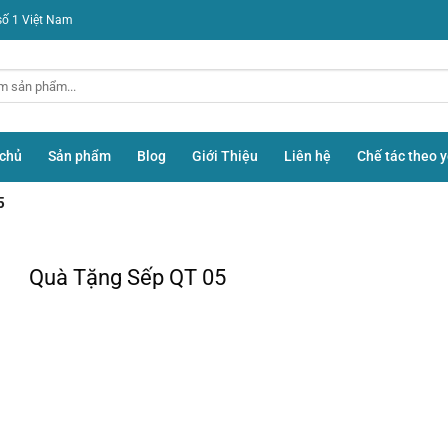
số 1 Việt Nam
 chủ
Sản phẩm
Blog
Giới Thiệu
Liên hệ
Chế tác theo 
5
Quà Tặng Sếp QT 05