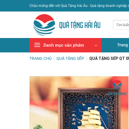
Bỏ
Chào mừng đến với Quà Tặng Hải Âu - Quà tặng doanh nghiệp 
qua
nội
Tìm
dung
kiếm:
Trang
Danh mục sản phẩm
TRANG CHỦ
|
QUÀ TẶNG SẾP
|
QUÀ TẶNG SẾP QT 0