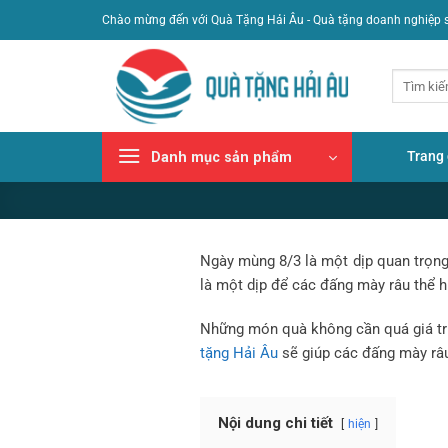
Bỏ
Chào mừng đến với Quà Tặng Hải Âu - Quà tặng doanh nghiệp 
qua
nội
Tìm
dung
kiếm:
Trang
Danh mục sản phẩm
Ngày mùng 8/3 là một dịp quan trọng 
là một dịp để các đấng mày râu thể h
Set quà 
Những món quà không cần quá giá trị
tặng Hải Âu
sẽ giúp các đấng mày r
Nội dung chi tiết
hiện