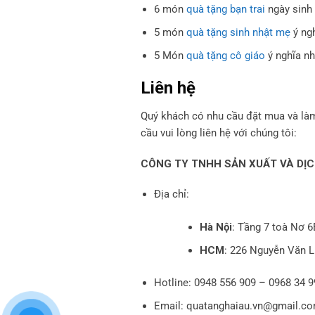
6 món
quà tặng bạn trai
ngày sinh 
5 món
quà tặng sinh nhật mẹ
ý ng
5 Món
quà tặng cô giáo
ý nghĩa nh
Liên hệ
Quý khách có nhu cầu đặt mua và là
cầu vui lòng liên hệ với chúng tôi:
CÔNG TY TNHH SẢN XUẤT VÀ DỊC
Địa chỉ:
Hà Nội
: Tầng 7 toà Nơ 
HCM
: 226 Nguyễn Văn 
Hotline: 0948 556 909 – 0968 34 
Email: quatanghaiau.vn@gmail.c