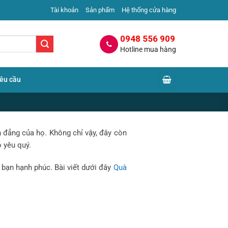
Tài khoản
Sản phẩm
Hệ thống cửa hàng
0948 556 909
Hotline mua hàng
yêu cầu
h đẳng của họ. Không chỉ vậy, đây còn
 yêu quý.
à ý nghĩa
 bạn hạnh phúc. Bài viết dưới đây
Quà