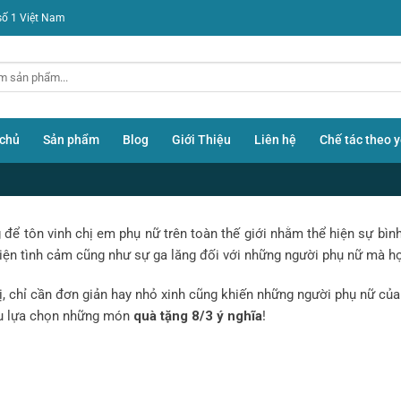
số 1 Việt Nam
 chủ
Sản phẩm
Blog
Giới Thiệu
Liên hệ
Chế tác theo 
để tôn vinh chị em phụ nữ trên toàn thế giới nhằm thể hiện sự bìn
iện tình cảm cũng như sự ga lăng đối với những người phụ nữ mà họ
BLOG
tặng 8/3 cho phái đẹp độc đáo v
, chỉ cần đơn giản hay nhỏ xinh cũng khiến những người phụ nữ của
âu lựa chọn những món
quà tặng 8/3 ý nghĩa
!