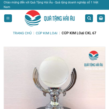
Bỏ
Chào mừng đến với Quà Tặng Hải Âu - Quà tặng doanh nghiệp số 1 Việt
Nam
qua
nội
dung
TRANG CHỦ
|
CÚP KIM LOẠI
|
CÚP KIM LOẠI CKL 67