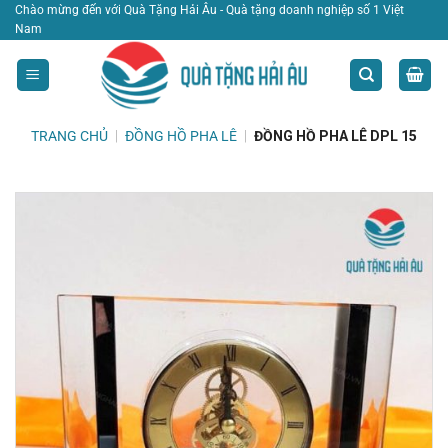
Bỏ
Chào mừng đến với Quà Tặng Hải Âu - Quà tặng doanh nghiệp số 1 Việt
Nam
qua
nội
dung
TRANG CHỦ
|
ĐỒNG HỒ PHA LÊ
|
ĐỒNG HỒ PHA LÊ DPL 15