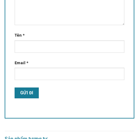
Tên
*
Email
*
Alternative:
Sản phẩm tương tự