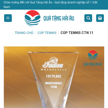
Bỏ
Chào mừng đến với Quà Tặng Hải Âu - Quà tặng doanh nghiệp số 1 Việt
Nam
qua
nội
dung
TRANG CHỦ
|
CÚP TENNIS
|
CÚP TENNIS CTN 11