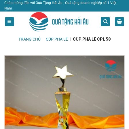
Bỏ
Chào mừng đến với Quà Tặng Hải Âu - Quà tặng doanh nghiệp số 1 Việt
Nam
qua
nội
dung
TRANG CHỦ
|
CÚP PHA LÊ
|
CÚP PHA LÊ CPL 58