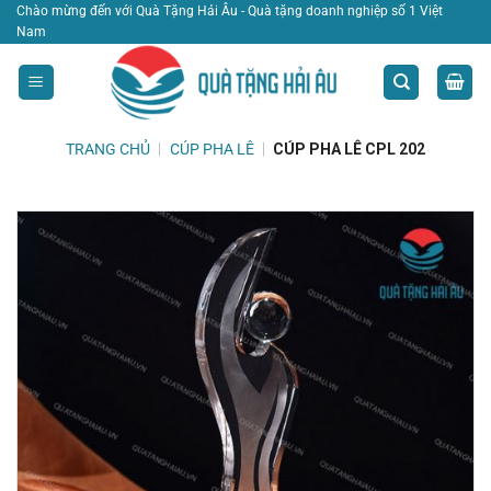
Bỏ
Chào mừng đến với Quà Tặng Hải Âu - Quà tặng doanh nghiệp số 1 Việt
Nam
qua
nội
dung
TRANG CHỦ
|
CÚP PHA LÊ
|
CÚP PHA LÊ CPL 202