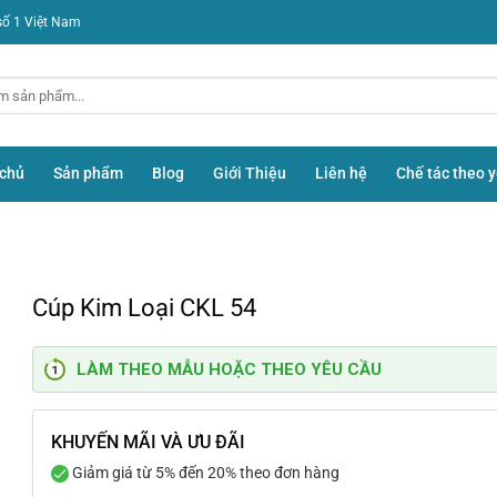
số 1 Việt Nam
 chủ
Sản phẩm
Blog
Giới Thiệu
Liên hệ
Chế tác theo 
Cúp Kim Loại CKL 54
LÀM THEO MẪU HOẶC THEO YÊU CẦU
KHUYẾN MÃI VÀ ƯU ĐÃI
Giảm giá từ 5% đến 20% theo đơn hàng