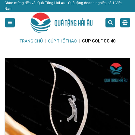
Bỏ
Chào mừng đến với Quà Tặng Hải Âu - Quà tặng doanh nghiệp số 1 Việt
Nam
qua
nội
dung
TRANG CHỦ
|
CÚP THỂ THAO
|
CÚP GOLF CG 40