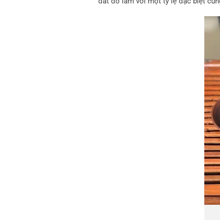
đất đỏ làm với một tỷ lệ đặc biệt cu