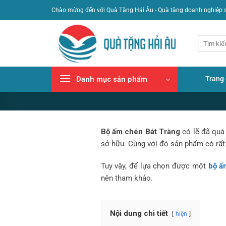
Bỏ
Chào mừng đến với Quà Tặng Hải Âu - Quà tặng doanh nghiệp 
qua
nội
Tìm
dung
kiếm:
Trang
Danh mục sản phẩm
Bộ ấm chén Bát Tràng
có lẽ đã quá
sở hữu. Cùng với đó sản phẩm có rất
Tuy vậy, để lựa chọn được một
bộ ấ
nên tham khảo.
Nội dung chi tiết
hiện