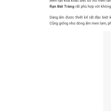
Men rạn khá khác biệt so với men lam
Rạn Bát Tràng
rất phù hợp với không
Dáng ấm được thiết kế rất đặc biệt 
Cũng giống như dòng ấm men lam, p