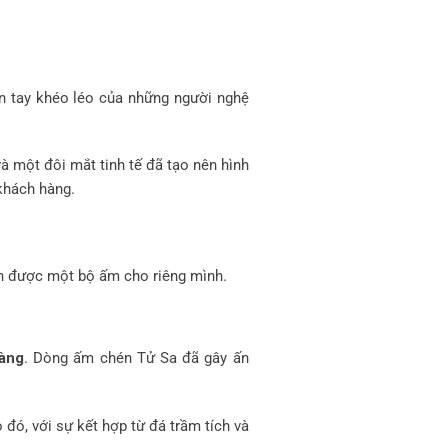
àn tay khéo léo của những người nghệ
à một đôi mắt tinh tế đã tạo nên hình
khách hàng.
ọn được một bộ ấm cho riêng mình.
ràng
. Dòng ấm chén Tử Sa đã gây ấn
ó, với sự kết hợp từ đá trầm tích và