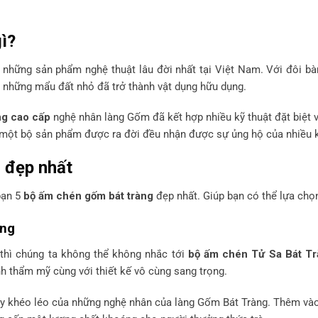
ì?
 những sản phẩm nghệ thuật lâu đời nhất tại Việt Nam. Với đôi b
 những mẩu đất nhỏ đã trở thành vật dụng hữu dụng.
ng cao cấp
nghệ nhân làng Gốm đã kết hợp nhiều kỹ thuật đặt biệt v
một bộ sản phẩm được ra đời đều nhận được sự ủng hộ của nhiều 
 đẹp nhất
bạn 5
bộ ấm chén gốm bát tràng
đẹp nhất. Giúp bạn có thể lựa ch
àng
thì chúng ta không thể không nhắc tới
bộ ấm chén Tử Sa Bát T
h thẩm mỹ cùng với thiết kế vô cùng sang trọng.
y khéo léo của những nghệ nhân của làng Gốm Bát Tràng. Thêm vào đ