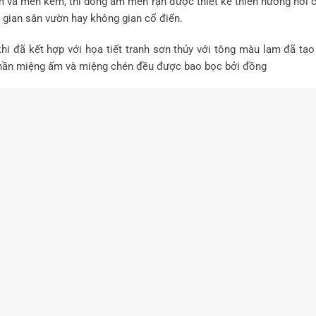
 và men kem, thì dòng ấm men rạn được thiết kế thiên hướng hơi c
 gian sân vườn hay không gian cổ điển.
khi đã kết hợp với họa tiết tranh sơn thủy với tông màu lam đã tạ
hần miệng ấm và miệng chén đều được bao bọc bởi đồng