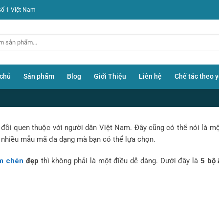
số 1 Việt Nam
 chủ
Sản phẩm
Blog
Giới Thiệu
Liên hệ
Chế tác theo 
 đỗi quen thuộc với người dân Việt Nam. Đây cũng có thể nói là mộ
 nhiều mẫu mã đa dạng mà bạn có thể lựa chọn.
BLOG
5 Bộ Ấm Chén Bát Tràng Đẹp Nhấ
m chén
đẹp
thì không phải là một điều dễ dàng. Dưới đây là
5 bộ