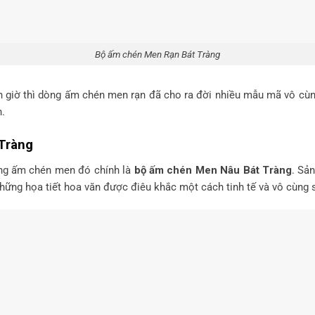
Bộ ấm chén Men Rạn Bát Tràng
ện giờ thì dòng ấm chén men rạn đã cho ra đời nhiều mẫu mã vô cùn
.
Tràng
ng ấm chén men đó chính là
bộ ấm chén Men Nâu Bát Tràng
. Sả
những họa tiết hoa văn được điêu khắc một cách tinh tế và vô cùng 