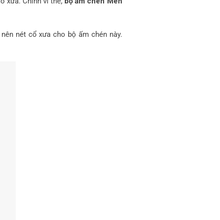
ổ xưa. Chính vì thế,
bộ ấm chén Men
o nên nét cổ xưa cho bộ ấm chén này.