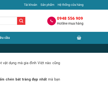
Tài khoản
Sản phẩm
Hệ thống cửa hàng
0948 556 909
Hotline mua hàng
yêu cầu
t vật dụng mà gia đình Việt nào cũng
t
 ấm chén bát tràng đẹp nhất
mà bạn