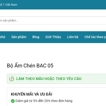
số 1 Việt Nam
 chủ
Sản phẩm
Blog
Giới Thiệu
Liên hệ
Chế tác theo 
Bộ Ấm Chén BAC 05
LÀM THEO MẪU HOẶC THEO YÊU CẦU
KHUYẾN MÃI VÀ ƯU ĐÃI
Giảm giá từ 5% đến 20% theo đơn hàng