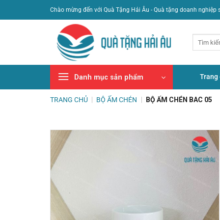
Bỏ
Chào mừng đến với Quà Tặng Hải Âu - Quà tặng doanh nghiệp 
qua
nội
Tìm
dung
kiếm:
Trang
Danh mục sản phẩm
TRANG CHỦ
|
BỘ ẤM CHÉN
|
BỘ ẤM CHÉN BAC 05