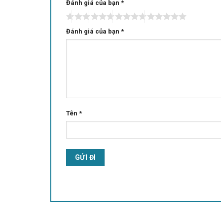
Đánh giá của bạn
Alternative:
*
Đánh giá của bạn
*
Tên
*