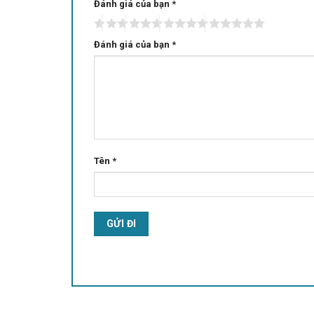
Đánh giá của bạn
Alternative:
*
Đánh giá của bạn
*
Tên
*