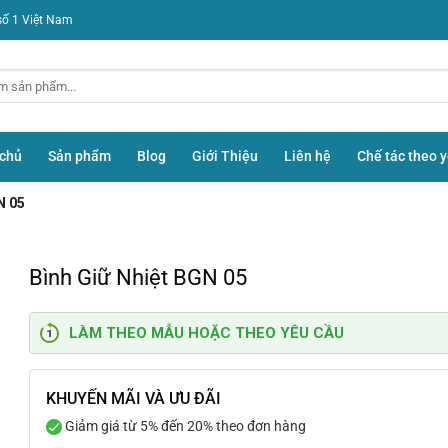
số 1 Việt Nam
 chủ
Sản phẩm
Blog
Giới Thiệu
Liên hệ
Chế tác theo 
N 05
Bình Giữ Nhiệt BGN 05
LÀM THEO MẪU HOẶC THEO YÊU CẦU
KHUYẾN MÃI VÀ ƯU ĐÃI
Giảm giá từ 5% đến 20% theo đơn hàng