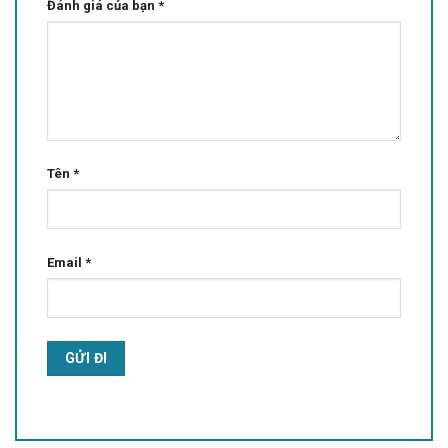
Đánh giá của bạn
*
Tên
*
Email
*
Alternative: