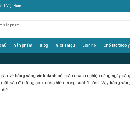
số 1 Việt Nam
 chủ
Sản phẩm
Blog
Giới Thiệu
Liên hệ
Chế tác theo 
u cầu về
bảng vàng vinh danh
của các doanh nghiệp càng ngày càng
ể xuất sắc đã đóng góp, cống hiến trong suốt 1 năm. Vậy
bảng vàng
BLOG
 nhé!
Bảng vàng vinh danh là gì?