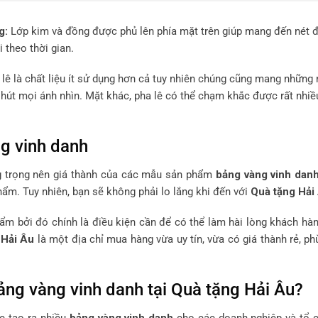
g:
Lớp kim và đồng được phủ lên phía mặt trên giúp mang đến nét đẹ
 theo thời gian.
 lê là chất liệu ít sử dụng hơn cả tuy nhiên chúng cũng mang những 
u hút mọi ánh nhìn. Mặt khác, pha lê có thể chạm khắc được rất nhiề
g vinh danh
ang trọng nên giá thành của các mẫu sản phẩm
bảng vàng vinh dan
phẩm. Tuy nhiên, bạn sẽ không phải lo lắng khi đến với
Quà tặng Hải
ẩm bởi đó chính là điều kiện cần để có thể làm hài lòng khách hà
 Hải Âu
là một địa chỉ mua hàng vừa uy tín, vừa có giá thành rẻ, p
ng vàng vinh danh tại Quà tặng Hải Âu?
c tạo ra nhiều
bảng vàng vinh danh
cho các doanh nghiệp và tổ c