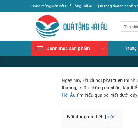
Bỏ
Chào mừng đến với Quà Tặng Hải Âu - Quà tặng doanh nghiệp 
qua
nội
Tìm
dung
kiếm:
Trang
Danh mục sản phẩm
Ngày nay, khi xã hội phát triển thì nh
thưởng, tri ân những cá nhân, tập th
Hải Âu
tìm hiểu qua bài viết dưới đây
Nội dung chi tiết
hiện