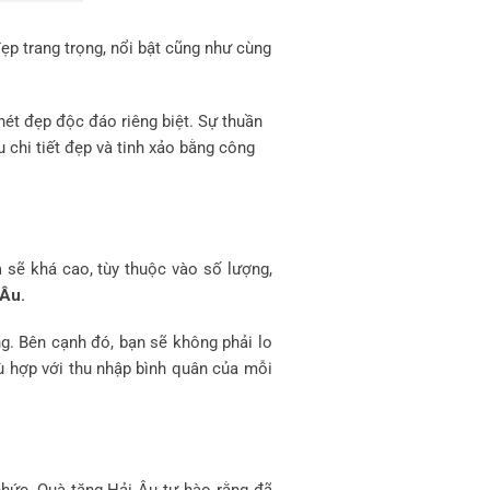
p trang trọng, nổi bật cũng như cùng
nét đẹp độc đáo riêng biệt. Sự thuần
u chi tiết đẹp và tinh xảo bằng công
h
sẽ khá cao, tùy thuộc vào số lượng,
 Âu.
ng. Bên cạnh đó, bạn sẽ không phải lo
hù hợp với thu nhập bình quân của mỗi
hức, Quà tặng Hải Âu tự hào rằng đã